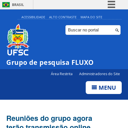
BRASIL
Simplifique!
ACESSIBILIDADE
ALTO CONTRASTE
MAPA DO SITE
Comunica BR
Participe
Acesso à informação
Legislação
Grupo de pesquisa FLUXO
Canais
Área Restrita
Administradores do Site
MENU
Reuniões do grupo agora
terão transmissão online