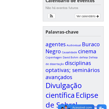
Calendário de eventos
Não há eventos futuros
Ver calendário
Palavras-chave
agentes
Buraco
Audiovisual
Negro
cinema
Causalidade
Copenhagen
David Bohm
defesa
Defesa
disciplinas
de dissertação
optativas; seminários
avançados
Divulgação
científica
Eclipse
de Sobral
Elisa Frota-Pessoa