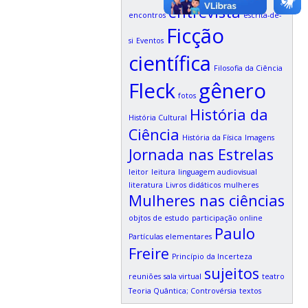
entrevista
encontros
escrita-de-
Ficção
si
Eventos
científica
Filosofia da Ciência
Fleck
gênero
fotos
História da
História Cultural
Ciência
História da Física
Imagens
Jornada nas Estrelas
leitor
leitura
linguagem audiovisual
literatura
Livros didáticos
mulheres
Mulheres nas ciências
objtos de estudo
participação online
Paulo
Partículas elementares
Freire
Princípio da Incerteza
sujeitos
reuniões
sala virtual
teatro
Teoria Quântica; Controvérsia
textos