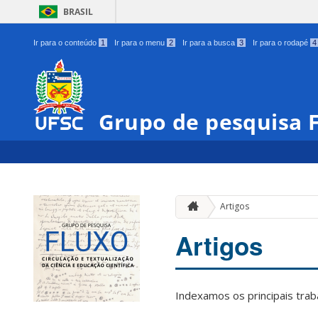
BRASIL
Ir para o conteúdo
1
Ir para o menu
2
Ir para a busca
3
Ir para o rodapé
4
Grupo de pesquisa
Artigos
Artigos
Indexamos os principais trab