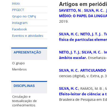
Artigos em periód
Início
PPGECT
SAVIETTO, N
. ;
SILVA, H. C.
.
MÉDIO: O PAPEL DA LING
Grupo no CNPq
2019.
Instagram
Facebook
SILVA, H. C.
;
NETO, J. T. J.
.
T
Eventos e atividades
física de partículas eleme
NETO, J. T. J.
;
SILVA, H. C.
.
I
APRESENTAÇÃO
âmbito escolar.
Enseñanza de
O grupo
Membros
SILVA, H. C.
.
ARTICULANDO D
ciencias (digital), v. Extra, p
DISCIPLINAS
SILVA, H. C.
; RAMOS, M. B. ; Ma
Efeito-leitor de ciência: a
Circulação e
Brasileira de Pesquisa em Ed
textualização de
conhecimentos