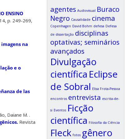
agentes
Buraco
Audiovisual
NO ENSINO
Negro
cinema
Causalidade
 14, p. 249-269,
Copenhagen
David Bohm
defesa
Defesa
disciplinas
de dissertação
optativas; seminários
s imagens na
avançados
Divulgação
lação e o
científica
Eclipse
de Sobral
Elisa Frota-Pessoa
ñanza de las
entrevista
encontros
escrita-de-
Ficção
si
Eventos
vão, Daiane M. .
científica
gênicos.
Revista
Filosofia da Ciência
Fleck
gênero
fotos