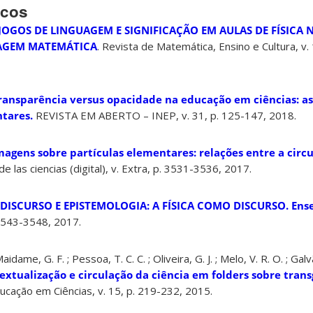
icos
JOGOS DE LINGUAGEM E SIGNIFICAÇÃO EM AULAS DE FÍSICA 
UAGEM MATEMÁTICA
. Revista de Matemática, Ensino e Cultura, v.
ransparência versus opacidade na educação em ciências: a
ntares.
REVISTA EM ABERTO – INEP, v. 31, p. 125-147, 2018.
magens sobre partículas elementares: relações entre a circu
 las ciencias (digital), v. Extra, p. 3531-3536, 2017.
ISCURSO E EPISTEMOLOGIA: A FÍSICA COMO DISCURSO. Ense
. 3543-3548, 2017.
idame, G. F. ; Pessoa, T. C. C. ; Oliveira, G. J. ; Melo, V. R. O. ; Gal
 textualização e circulação da ciência em folders sobre trans
ucação em Ciências, v. 15, p. 219-232, 2015.