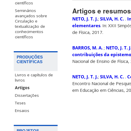
científicos
Artigos e resumo
Seminários
avançados sobre
NETO, J. T. J.
;
SILVA, H. C.
.
I
Circulação e
elementares
. In: XXII Simp
textualização de
conhecimentos
de Física, 2017.
científicos
BARROS, M. A.
;
NETO, J. T. J
contribuições da epistemo
PRODUÇÕES
Nacional de Ensino de Física,
CIENTÍFICAS
Livros e capítulos de
NETO, J. T. J.
;
SILVA, H. C.
.
C
livros
Encontro Nacional de Pesquis
Artigos
em Educação em Ciências, 20
Dissertações
Teses
Ensaios
PROJETOS