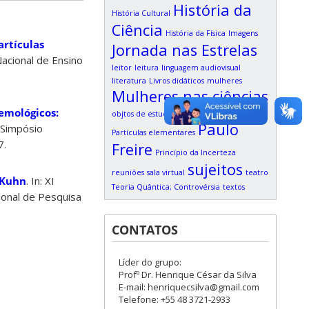
História da
História Cultural
Ciência
História da Física
Imagens
artículas
Jornada nas Estrelas
Nacional de Ensino
leitor
leitura
linguagem audiovisual
literatura
Livros didáticos
mulheres
Mulheres nas ciências
emológicos:
objtos de estudo
participação online
Paulo
I Simpósio
Partículas elementares
7.
Freire
Princípio da Incerteza
sujeitos
reuniões
sala virtual
teatro
 Kuhn
. In: XI
Teoria Quântica; Controvérsia
textos
ional de Pesquisa
CONTATOS
Líder do grupo:
Profº Dr. Henrique César da Silva
E-mail: henriquecsilva@gmail.com
Telefone: +55 48 3721-2933