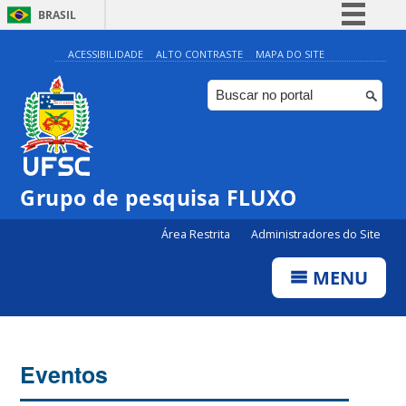
BRASIL
Simplifique!
ACESSIBILIDADE
ALTO CONTRASTE
MAPA DO SITE
Comunica BR
Participe
Acesso à informação
Legislação
Grupo de pesquisa FLUXO
Canais
Área Restrita
Administradores do Site
MENU
Eventos