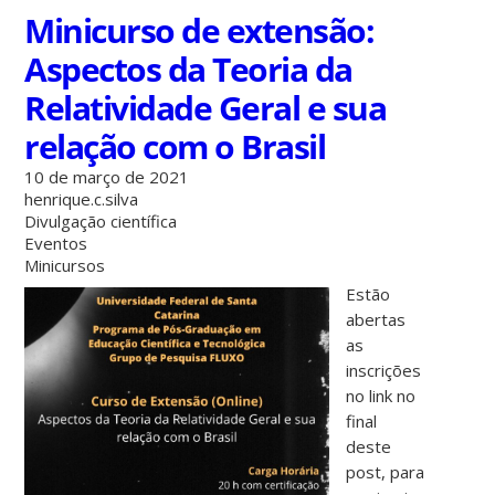
Minicurso de extensão:
Aspectos da Teoria da
Relatividade Geral e sua
relação com o Brasil
10 de março de 2021
henrique.c.silva
Divulgação científica
Eventos
Minicursos
Est
ão
abertas
as
inscrições
no link no
final
deste
post, para