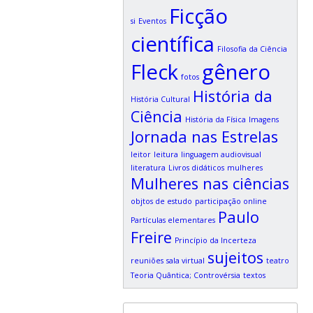
Ficção
si
Eventos
científica
Filosofia da Ciência
Fleck
gênero
fotos
História da
História Cultural
Ciência
História da Física
Imagens
Jornada nas Estrelas
leitor
leitura
linguagem audiovisual
literatura
Livros didáticos
mulheres
Mulheres nas ciências
objtos de estudo
participação online
Paulo
Partículas elementares
Freire
Princípio da Incerteza
sujeitos
reuniões
sala virtual
teatro
Teoria Quântica; Controvérsia
textos