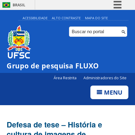
BRASIL
Simplifique!
ACESSIBILIDADE
ALTO CONTRASTE
MAPA DO SITE
Comunica BR
Participe
Acesso à informação
Legislação
Grupo de pesquisa FLUXO
Canais
Área Restrita
Administradores do Site
MENU
Defesa de tese – História e
cultura de imagens de