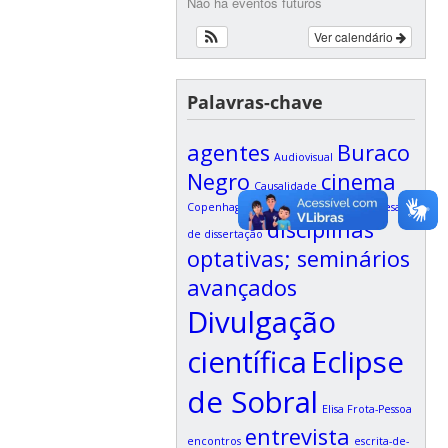
Não há eventos futuros
Ver calendário
Palavras-chave
agentes
Buraco
Audiovisual
Negro
cinema
Causalidade
Copenhagen
David Bohm
defesa
Defesa
disciplinas
de dissertação
optativas; seminários
avançados
Divulgação
científica
Eclipse
de Sobral
Elisa Frota-Pessoa
entrevista
encontros
escrita-de-