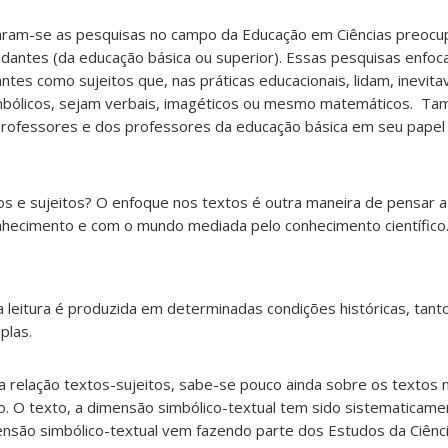
aram-se as pesquisas no campo da Educação em Ciências preocu
udantes (da educação básica ou superior). Essas pesquisas enfo
tes como sujeitos que, nas práticas educacionais, lidam, inevit
simbólicos, sejam verbais, imagéticos ou mesmo matemáticos. T
professores e dos professores da educação básica em seu papel
os e sujeitos? O enfoque nos textos é outra maneira de pensar 
onhecimento e com o mundo mediada pelo conhecimento científico
 leitura é produzida em determinadas condições históricas, tant
plas.
na relação textos-sujeitos, sabe-se pouco ainda sobre os textos 
o. O texto, a dimensão simbólico-textual tem sido sistematicamen
são simbólico-textual vem fazendo parte dos Estudos da Ciênci