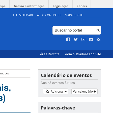
cipe
Acesso à informação
Legislação
Canais
ACESSIBILIDADE
ALTO CONTRASTE
MAPA DO SITE
Área Restrita
Administradores do Site
máticos)
Calendário de eventos
Não há eventos futuros
is,
Adicionar
Ver calendário
s)
Palavras-chave