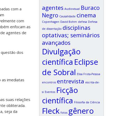
agentes
Buraco
padas com a
Audiovisual
Negro
cinema
cam
Causalidade
avelmente com
Copenhagen
David Bohm
defesa
Defesa
disciplinas
ambém enfocam as
de dissertação
 de agentes de
optativas; seminários
avançados
Divulgação
a questão dos
.
científica
Eclipse
de Sobral
Elisa Frota-Pessoa
o as imediatas
entrevista
encontros
escrita-de-
Ficção
si
Eventos
científica
nas suas relações
Filosofia da Ciência
te obliterada.
Fleck
gênero
a, seja da
fotos