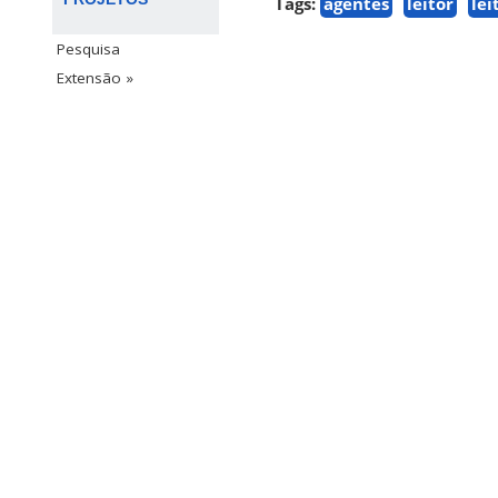
Tags:
agentes
leitor
lei
Pesquisa
Extensão »