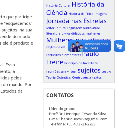
História da
História Cultural
Ciência
História da Física
Imagens
to que participe
Jornada nas Estrelas
que “esquecemos”
leitor
leitura
linguagem audiovisual
sujeitos, na sua
literatura
Livros didáticos
mulheres
epende do modo
Mulheres nas ciências
s ele é produto e
objtos de estudo
participação online
Paulo
Partículas elementares
Freire
Princípio da Incerteza
al. Essa
sujeitos
mento, a
reuniões
sala virtual
teatro
lidos pelos
Teoria Quântica; Controvérsia
textos
ão do mundo. Por
 Estudos da
CONTATOS
Líder do grupo:
Profº Dr. Henrique César da Silva
E-mail: henriquecsilva@gmail.com
Telefone: +55 48 3721-2933