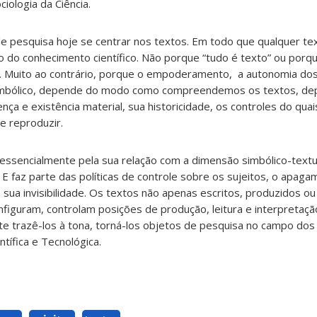
ciologia da Ciência.
e pesquisa hoje se centrar nos textos. Em todo que qualquer tex
ão do conhecimento científico. Não porque “tudo é texto” ou por
 Muito ao contrário, porque o empoderamento, a autonomia dos 
simbólico, depende do modo como compreendemos os textos, d
ça e existência material, sua historicidade, os controles do quai
 e reproduzir.
 essencialmente pela sua relação com a dimensão simbólico-textu
E faz parte das políticas de controle sobre os sujeitos, o apaga
ua invisibilidade. Os textos não apenas escritos, produzidos ou 
nfiguram, controlam posições de produção, leitura e interpretaç
te trazê-los à tona, torná-los objetos de pesquisa no campo dos
tífica e Tecnológica.