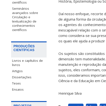
História, Epistemologia ou So
científicos
Seminários
avançados sobre
Daí nosso enfoque, recorte d
Circulação e
de alguma forma da circulaç
textualização de
os agentes do conhecimento.
conhecimentos
inescapável relação com o 
científicos
como considera-se sua presen
os quais ele ajuda a produzir
PRODUÇÕES
CIENTÍFICAS
Os sujeitos são constituídos
dimensão tem materialidade. 
Livros e capítulos de
manutenção e reprodução da s
livros
sujeitos, eles conformam, co
Artigos
isso, consideramos importan
Dissertações
Ciência e da Educação em Cien
Teses
Ensaios
Henrique Silva
PROJETOS