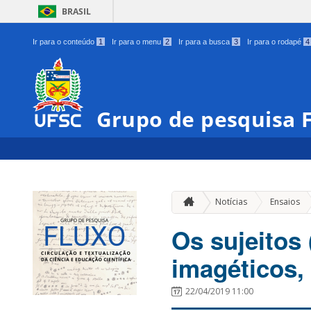
BRASIL
Ir para o conteúdo
1
Ir para o menu
2
Ir para a busca
3
Ir para o rodapé
4
Grupo de pesquisa
»
Notícias
Ensaios
Os sujeitos 
imagéticos,
22/04/2019 11:00