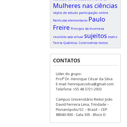
Mulheres nas ciências
objtos de estudo
participação online
Paulo
Partículas elementares
Freire
Princípio da Incerteza
sujeitos
reuniões
sala virtual
teatro
Teoria Quântica; Controvérsia
textos
CONTATOS
Líder do grupo:
Profº Dr. Henrique César da Silva
E-mail: henriquecsilva@gmail.com
Telefone: +55 48 3721-2933
Campus Universitário Reitor João
David Ferreira Lima, Trindade –
Florianópolis/SC – Brasil – CEP
88040-900 - Sala 305 - Bloco D