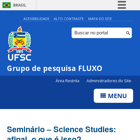
BRASIL
Simplifique!
ACESSIBILIDADE
ALTO CONTRASTE
MAPA DO SITE
Comunica BR
Participe
Acesso à informação
Legislação
Grupo de pesquisa FLUXO
Canais
Área Restrita
Administradores do Site
MENU
Seminário – Science Studies:
afinal, o que é isso?