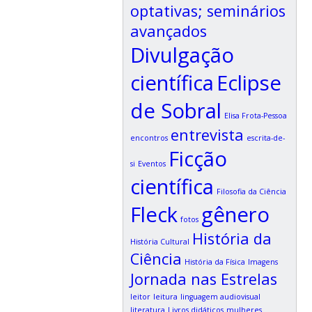
optativas; seminários
avançados
Divulgação
científica
Eclipse
de Sobral
Elisa Frota-Pessoa
entrevista
encontros
escrita-de-
Ficção
si
Eventos
científica
Filosofia da Ciência
Fleck
gênero
fotos
História da
História Cultural
Ciência
História da Física
Imagens
Jornada nas Estrelas
leitor
leitura
linguagem audiovisual
literatura
Livros didáticos
mulheres