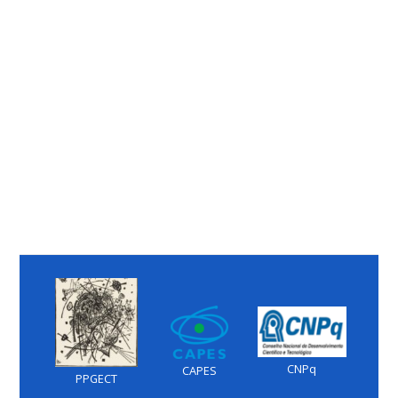
CNPq
CAPES
PPGECT