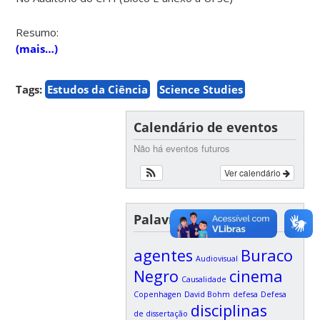
Resumo:
(mais…)
Tags:
Estudos da Ciência
Science Studies
Calendário de eventos
Não há eventos futuros
Ver calendário
Palavras-chave
agentes
Buraco
Audiovisual
Negro
cinema
Causalidade
Copenhagen
David Bohm
defesa
Defesa
disciplinas
de dissertação