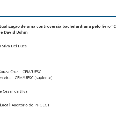
tualização de uma controvérsia bachelardiana pelo livro “
 de David Bohm
 Silva Del Duca
e Souza Cruz – CFM/UFSC
Ferreira – CFM/UFSC (suplente)
e César da Silva
Local
: Auditório do PPGECT