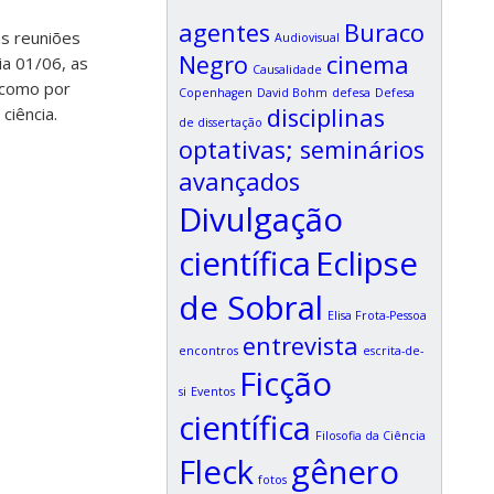
agentes
Buraco
as reuniões
Audiovisual
Negro
cinema
ia 01/06, as
Causalidade
 como por
Copenhagen
David Bohm
defesa
Defesa
disciplinas
ciência.
de dissertação
optativas; seminários
avançados
Divulgação
científica
Eclipse
de Sobral
Elisa Frota-Pessoa
entrevista
encontros
escrita-de-
Ficção
si
Eventos
científica
Filosofia da Ciência
Fleck
gênero
fotos