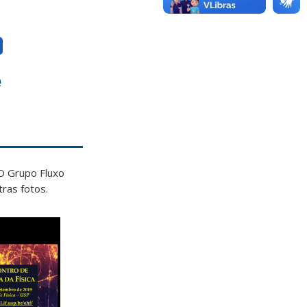
a
e
 O Grupo Fluxo
tras fotos.