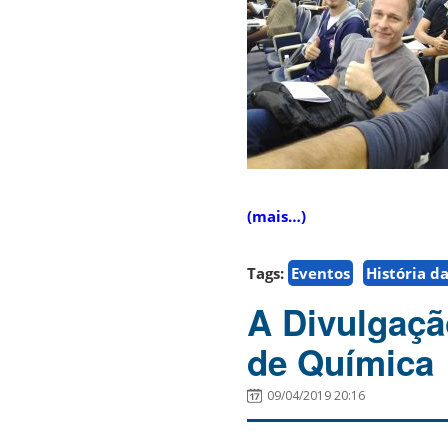
(mais…)
Tags:
Eventos
História d
A Divulgaçã
de Química
09/04/2019 20:16