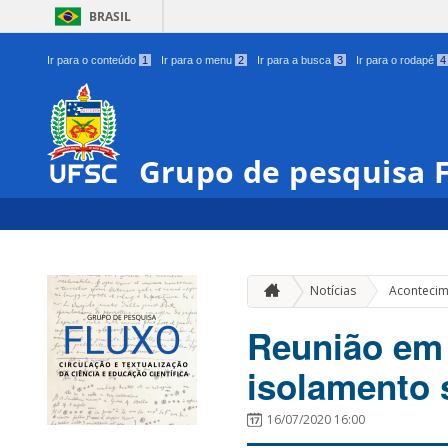
BRASIL
Ir para o conteúdo
1
Ir para o menu
2
Ir para a busca
3
Ir para o rodapé
4
Grupo de pesquisa
Notícias
Acontecim
Reunião em
isolamento 
16/07/2020 16:00