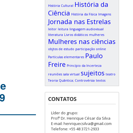
História da
História Cultural
Ciência
História da Física
Imagens
Jornada nas Estrelas
leitor
leitura
linguagem audiovisual
literatura
Livros didáticos
mulheres
Mulheres nas ciências
objtos de estudo
participação online
Paulo
Partículas elementares
Freire
Princípio da Incerteza
sujeitos
reuniões
sala virtual
teatro
re
Teoria Quântica; Controvérsia
textos
19
CONTATOS
Líder do grupo:
Profº Dr. Henrique César da Silva
E-mail: henriquecsilva@gmail.com
Telefone: +55 48 3721-2933