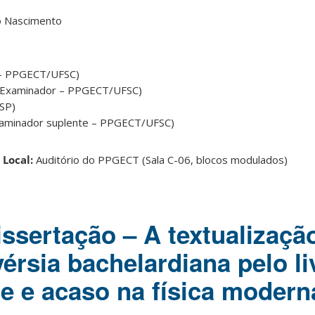
o Nascimento
r – PPGECT/UFSC)
 (Examinador – PPGECT/UFSC)
USP)
(Examinador suplente – PPGECT/UFSC)
0
Local:
Auditório do PPGECT (Sala C-06, blocos modulados)
issertação – A textualizaçã
érsia bachelardiana pelo li
e e acaso na física modern