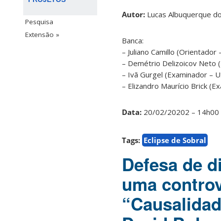
Autor:
Lucas Albuquerque d
Pesquisa
Extensão »
Banca:
– Juliano Camillo (Orientado
– Demétrio Delizoicov Neto
– Ivã Gurgel (Examinador – 
– Elizandro Maurício Brick 
Data:
20/02/20202 – 14h0
Tags:
Eclipse de Sobral
Defesa de d
uma controv
“Causalidad